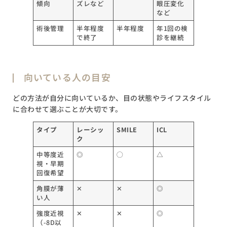
傾向
ズレなど
眼圧変化
など
術後管理
半年程度
半年程度
年1回の検
で終了
診を継続
向いている人の目安
どの方法が自分に向いているか、目の状態やライフスタイル
に合わせて選ぶことが大切です。
タイプ
レーシッ
SMILE
ICL
ク
中等度近
◎
◯
△
視・早期
回復希望
角膜が薄
✕
✕
◎
い人
強度近視
✕
✕
◎
（-8D以