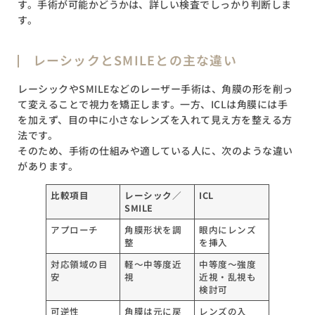
ICLのメリット
す。手術が可能かどうかは、詳しい検査でしっかり判断しま
注意しておきたいこと
す。
他の選択肢も検討を
レーシックとSMILEとの主な違い
レーシックやSMILEなどのレーザー手術は、角膜の形を削っ
て変えることで視力を矯正します。一方、ICLは角膜には手
を加えず、目の中に小さなレンズを入れて見え方を整える方
法です。
そのため、手術の仕組みや適している人に、次のような違い
があります。
比較項目
レーシック／
ICL
SMILE
アプローチ
角膜形状を調
眼内にレンズ
整
を挿入
対応領域の目
軽～中等度近
中等度～強度
安
視
近視・乱視も
検討可
可逆性
角膜は元に戻
レンズの入