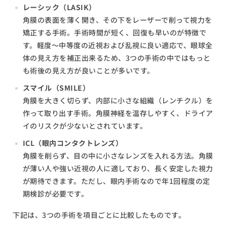
レーシック（LASIK）
角膜の表面を薄く開き、その下をレーザーで削って視力を
矯正する手術。手術時間が短く、回復も早いのが特徴で
す。軽度～中等度の近視および乱視に良い適応で、眼球全
体の見え方を補正出来るため、3つの手術の中ではもっと
も術後の見え方が良いことが多いです。
スマイル（SMILE）
角膜を大きく切らず、内部に小さな組織（レンチクル）を
作って取り出す手術。角膜神経を温存しやすく、ドライア
イのリスクが少ないとされています。
ICL（眼内コンタクトレンズ）
角膜を削らず、目の中に小さなレンズを入れる方法。角膜
が薄い人や強い近視の人に適しており、長く安定した視力
が期待できます。ただし、眼内手術なので年1回程度の定
期検診が必要です。
下記は、3つの手術を項目ごとに比較したものです。