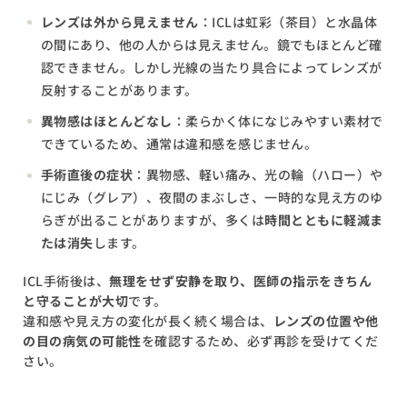
レンズは外から見えません
：ICLは虹彩（茶目）と水晶体
の間にあり、他の人からは見えません。鏡でもほとんど確
認できません。しかし光線の当たり具合によってレンズが
反射することがあります。
異物感はほとんどなし
：柔らかく体になじみやすい素材で
できているため、通常は違和感を感じません。
手術直後の症状
：異物感、軽い痛み、光の輪（ハロー）や
にじみ（グレア）、夜間のまぶしさ、一時的な見え方のゆ
らぎが出ることがありますが、多くは
時間とともに軽減ま
たは消失
します。
ICL手術後は、
無理をせず安静を取り、医師の指示をきちん
と守ることが大切
です。
違和感や見え方の変化が長く続く場合は、
レンズの位置や他
の目の病気の可能性
を確認するため、必ず再診を受けてくだ
さい。