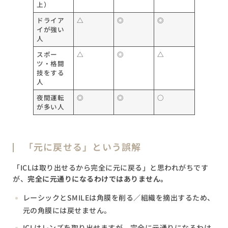
上）
ドライア
△
◎
◎
イが強い
人
スポー
△
◎
△
ツ・格闘
技をする
人
夜間運転
◎
◎
○
が多い人
「元に戻せる」という誤解
「ICLは取り出せるから完全に元に戻る」と思われがちです
が、
完全に元通りになるわけではありません。
レーシックとSMILEは角膜を削る／組織を摘出するため、
元の角膜には戻せません。
ICLはレンズを取り出せますが、完全に元通りになるわけ