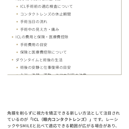
ICL手術前の適応検査について
コンタクトレンズの休止期間
手術当日の流れ
手術中の見え方・痛み
ICLの費用と保険・医療費控除
手術費用の目安
保険と医療費控除について
ダウンタイムと術後の生活
術後の安静と仕事復帰の目安
入浴・洗顔・運動・スマホ利用の注意
レンズの見え方と違和感について
ICL、レーシック、SMILEの比較
手術の特徴
向いている人の目安
角膜を削らずに視力を矯正できる新しい方法として注目され
「元に戻せる」という誤解
ているのが
「ICL（眼内コンタクトレンズ）」
です。レーシ
ICLの寿命と視力の持続性
ックやSMILEと比べて適応できる範囲が広がる場合があり、
レンズ自体の耐久性は半永久的