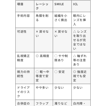
項目
レーシッ
SMILE
ICL
ク
手術内容
角膜を削
組織を小
眼内にレ
る
さく摘出
ンズを挿
入
可逆性
✕ 戻せな
✕ 戻せな
△ レンズ
い
い
を取り出
せるが完
全ではな
い
乱視矯正
◎ 高精度
◯ やや制
△ 軸ずれ
精度
限あり
等の注意
あり
視力の持
◯ 軽〜中
◯ 安定
◎ 強度近
続性
等度で安
視でも安
定
定
ドライア
やや多い
少ない
少ない
イのリス
ク
合併症の
フラップ
濁りなど
白内障・