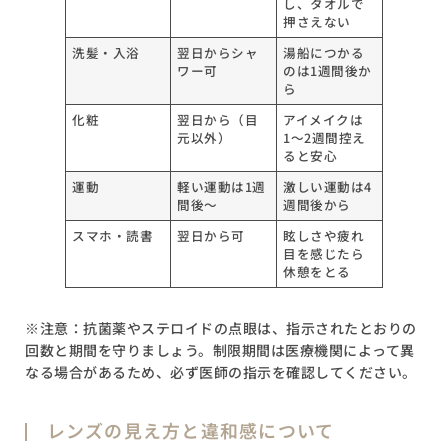
し、タオルで
押さえない
洗髪・入浴
翌日からシャ
湯船につかる
ワー可
のは1週間後か
ら
化粧
翌日から（目
アイメイクは
元以外）
1〜2週間控え
ると安心
運動
軽い運動は1週
激しい運動は4
間後〜
週間後から
スマホ・読書
翌日から可
眩しさや疲れ
目を感じたら
休憩をとる
※注意：抗菌薬やステロイドの点眼は、指示されたとおりの
回数と期間を守りましょう。制限期間は医療機関によって異
なる場合があるため、必ず医師の指示を確認してください。
レンズの見え方と違和感について