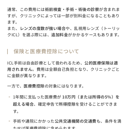
通常、この費用には
術前検査・手術・術後の診察
が含まれま
すが、クリニックによっては一部が別料金になることもあり
ます。
また、
レンズの度数が強い場合
や、乱視用レンズ（トーリッ
クICL）を選ぶ際には、
追加料金
がかかるケースもあります。
保険と医療費控除について
ICL手術は自由診療として扱われるため、
公的医療保険は適
用されません
。費用は全額自己負担となり、クリニックごと
に金額が異なります。
一方で、
医療費控除
の対象にはなります。
1年間に支払った医療費が
10万円（または所得の5％）を
超える場合
、確定申告で
所得控除
を受けることができま
す。
手術や通院にかかった
公共交通機関の交通費
も、条件を満
たせば医療費控除に含められます。