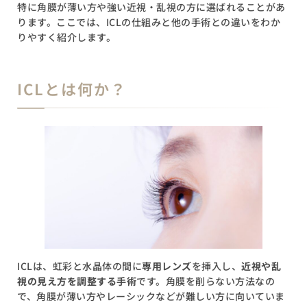
特に角膜が薄い方や強い近視・乱視の方に選ばれることがあ
視力は長く安定しやすい
ります。ここでは、ICLの仕組みと他の手術との違いをわか
将来、交換や摘出が必要になることも
りやすく紹介します。
ICLと老眼の関係
ICLを入れても老眼は進行する
ICLとは何か？
多焦点型ICLという選択肢も
ICLを受けられる年齢と適応条件
ICLが適している年齢とは？
推奨される条件
高齢でも受けられる？
ICL手術を受けた有名人・芸能人
よくある質問
Q1. 乱視があっても手術できますか？
Q2. 不正乱視の場合は？
Q3. 片目だけ手術できますか？
ICLは、虹彩と水晶体の間に
専用レンズ
を挿入し、
近視や乱
Q4. 術後にハロー・グレアは出ますか？
視の見え方を調整する手術
です。角膜を削らない方法なの
まとめ 〜ICLを選ぶ前に知っておきたいこと〜
で、角膜が薄い方やレーシックなどが難しい方に向いていま